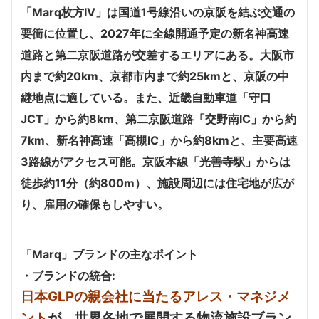
「Marq枚方IV」は国道1号線沿いの京阪を結ぶ交通の
要衝に位置し、2027年に全線開通予定の新名神高速
道路と第二京阪道路が交差するエリアにある。大阪市
内まで約20km、京都市内まで約25kmと、京阪の中
継地点に適している。また、近畿自動車道「守口
JCT」から約8km、第二京阪道路「交野南IC」から約
7km、新名神高速「高槻IC」から約8kmと、主要高速
3路線がアクセス可能。京阪本線「光善寺駅」からは
徒歩約11分（約800m）、施設周辺には住宅地が広が
り、雇用の確保もしやすい。
「Marq」ブランドの主なポイント
・ブランドの統合:
日本GLPの親会社に当たるアレス・マネジメ
ント
が、世界各地で展開する物流施設ブラン